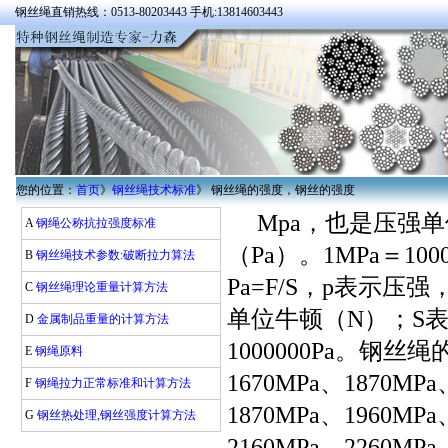
钢丝绳直销热线：0513-80203443 手机:13814603443
您的位置：
首页
》
钢丝绳技术标准
》 钢丝绳的强度，钢丝的强度
Mpa，也是压强单
A
钢绳公称抗拉强度标准
（Pa）。1MPa＝100
B
钢丝绳技术参数:破断拉力算法
Pa=F/S，p表示
C
钢丝绳理论重量计算方法
单位牛顿（N）；S表
D
金属制品重量的计算方法
1000000Pa。钢丝
E
钢绳原料
1670MPa、1870M
F
钢绳拉力正常标准和计算方法
1870MPa、1960M
G
钢丝热处理,钢丝强度计算方法
2160MPa、2260M