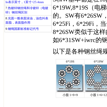
In表示英寸，1英寸=25.4mm
6*19W,8*19S
7.
热镀锌钢丝绳和冷镀锌（电镀
锌）钢丝绳区别
的。SW有6*26SW
8.
光面一般表面涂油，油也叫表
6*25Fi，6*2
面脂，表面脂作用
9.
钢绳国家标准标记代号
8*26SW类似于这
如6*31SW+iwrc
以下是各种钢丝绳
6*19S
6*19W
小股 1+9+9
小股 1+6+12