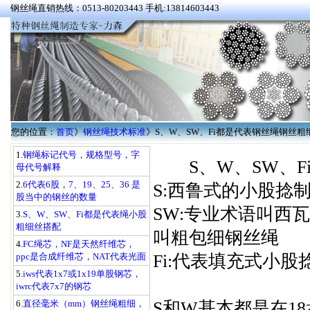
钢丝绳直销热线：0513-80203443 手机:13814603443
您的位置：
首页
》
钢丝绳技术标准
》
S、W、SW、Fi都是代表钢丝绳钢丝粗
1.
钢绳标记代号，规格型号，字
S、W、SW、
母代号解释
2.
6代表6股，7、19、25、36 是
S:西鲁式的小股捻
股当中的钢丝的数量
SW:专业术语叫西
3.
S、W、SW、Fi都是代表绳小股
粗细丝搭配
叫粗包细钢丝绳
4.
FC绳芯，NF是天然纤维芯，
ppc是合成纤维芯，NAT代表光面
Fi:代表填充式小
5.
iws代表1x7或1x19单股钢芯，
iwrc代表7x7的钢芯
6.
直径毫米（mm）钢丝绳粗细，
S和W基本都是在18