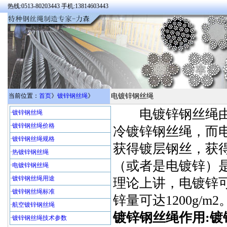
热线:0513-80203443 手机:13814603443
当前位置：
首页
》
镀锌钢丝绳
》
电镀锌钢丝绳
电镀锌钢丝绳由电
·
镀锌钢丝绳
·
镀锌钢丝绳价格
冷镀锌钢丝绳，而
·
镀锌钢丝绳规格
获得镀层钢丝，获
·
热镀锌钢丝绳
（或者是电镀锌）
·
电镀锌钢丝绳
·
镀锌钢丝绳用途
理论上讲，电镀锌
·
镀锌钢丝绳标准
锌量可达1200g/m
·
航空镀锌钢丝绳
镀锌钢丝绳作用:
·
镀锌钢丝绳技术参数