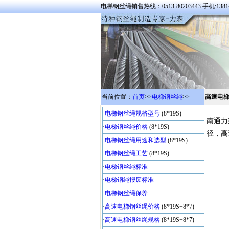
电梯钢丝绳销售热线：0513-80203443 手机:13814
当前位置：
首页
>>
电梯钢丝绳
>>
高速电
·
电梯钢丝绳规格型号
(8*19S)
南通力
·
电梯钢丝绳价格
(8*19S)
径，高
·
电梯钢丝绳用途和选型
(8*19S)
·
电梯钢丝绳工艺
(8*19S)
·
电梯钢丝绳标准
·
电梯钢绳报废标准
·
电梯钢丝绳保养
·
高速电梯钢丝绳价格
(8*19S+8*7)
·
高速电梯钢丝绳规格
(8*19S+8*7)