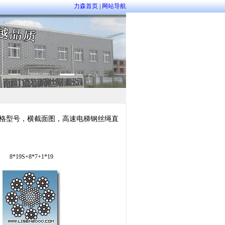
力森首页
|
网站导航
格型号，横截面图，高速电梯钢丝绳直
8*19S+8*7+1*19