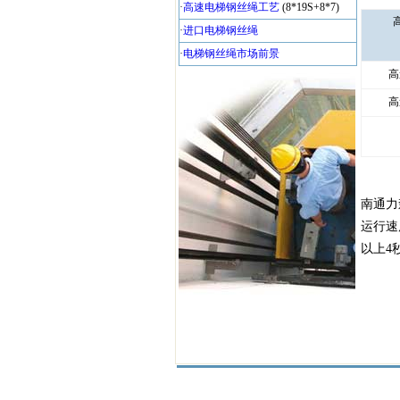
·
高速电梯钢丝绳工艺
(8*19S+8*7)
·
进口电梯钢丝绳
·
电梯钢丝绳市场前景
高
高
南通力
运行速
以上4