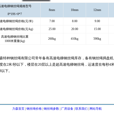
高速电梯钢丝绳规格型号
8mm
10mm
12mm
8*19S+8*7
速电梯钢丝绳价格(元/米)
7.00
8.00
9.00
速电梯钢丝绳价格(元/kg)
25.00
20.00
15.00
高速电梯钢丝绳比重
260kg
410kg
590kg
1000米重量(kg)
森特种钢丝绳有限公司常年备有高速电梯钢丝绳库存，备有钢丝绳捣盘机
度在2米/秒以下，楼层在20层以上是超高速电梯钢丝绳，运速度在每秒4
秒以下。
力森首页
|
钢丝绳价格
|
钢丝绳参数
|
厂房设备
|
联系我们
|
网站导航