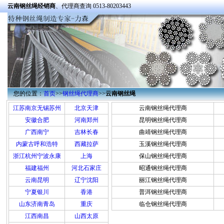
云南钢丝绳经销商
、代理商查询 0513-80203443
您的位置：
首页
>>
钢丝绳代理商
>>
云南钢丝绳
江苏南京无锡苏州
北京天津
云南钢丝绳代理商
安徽合肥
河南郑州
昆明钢丝绳代理商
广西南宁
吉林长春
曲靖钢丝绳代理商
内蒙古呼和浩特
西藏拉萨
玉溪钢丝绳代理商
浙江杭州宁波永康
上海
保山钢丝绳代理商
福建福州
河北石家庄
昭通钢丝绳代理商
云南昆明
辽宁沈阳
丽江钢丝绳代理商
宁夏银川
香港
普洱钢丝绳代理商
山东济南青岛
重庆
临仓钢丝绳代理商
江西南昌
山西太原