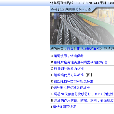
钢丝绳直销热线：0513-80203443 手机:1381
您的位置：
首页
》
钢丝绳技术标准
》 钢丝
A
钢绳使用，钢绳保养
B
钢绳耐疲劳性衡量钢绳柔韧性的标准
C
行业钢丝绳拉力标准
D
钢丝绳使用方法标准
【图】
E
钢丝绳损坏类型和报废标准
F
钢丝绳执行标准认证标准
G
绳芯NF天然麻芯比纱芯好，而PPC的韧
H
涂油的作用防锈、防腐、润滑，表面脂质
I
钢丝绳国际认证