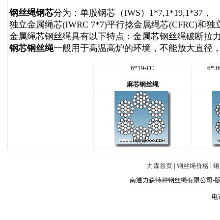
钢丝绳钢芯
分为：单股钢芯（IWS）1*7,1*19,1*37，
独立金属绳芯(IWRC 7*7)平行捻金属绳芯(CFRC)和独
金属绳芯钢丝绳具有以下特点：金属芯钢丝绳破断拉
钢芯钢丝绳
一般用于高温高炉的环境，不能放大直径
6*19-FC
6*3
麻芯钢丝绳
力森首页
|
钢丝绳价格
|
钢
南通力森特种钢丝绳有限公司-版
电话