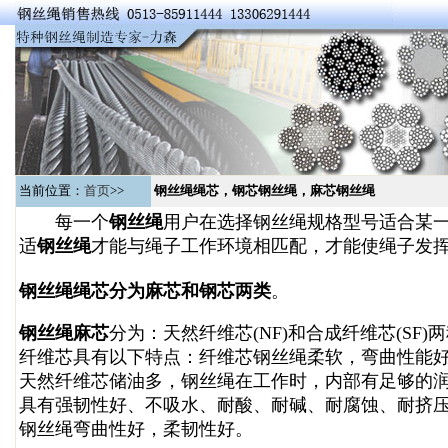
当前位置：
首页
>>
钢丝绳绳芯，钢芯钢丝绳，麻芯钢丝绳
每一个
钢丝绳
用户在选择钢丝绳规格型号适合某一
适
钢丝绳
才能与绳子工作环境相匹配，才能使绳子发
钢丝绳绳芯分为麻芯和钢芯两类
。
钢丝绳麻芯
分为：天然纤维芯(NF)和合成纤维芯(SF)
纤维芯具有以下特点：纤维芯钢丝绳柔软，弯曲性能
天然纤维芯储油多，钢丝绳在工作时，内部有足够的
具有强韧性好、不吸水、耐酸、耐碱、耐腐蚀、耐挤
钢丝绳弯曲性好，柔韧性好。