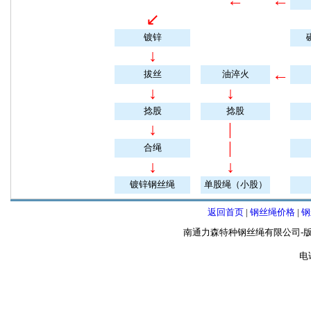
←
←
↙
镀锌
↓
←
拔丝
油淬火
↓
↓
捻股
捻股
↓
|
|
合绳
↓
↓
镀锌钢丝绳
单股绳（小股）
返回首页
|
钢丝绳价格
|
钢
南通力森特种钢丝绳有限公司-版
电话