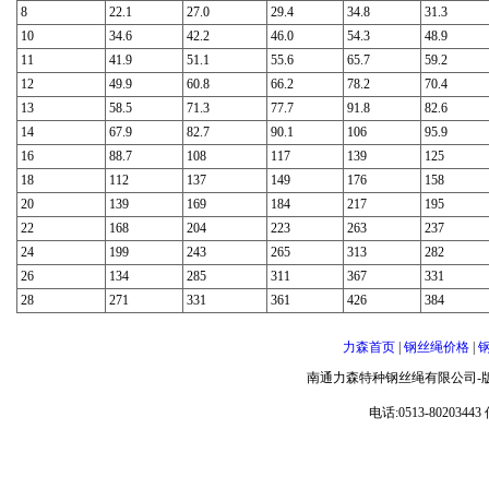
8
22.1
27.0
29.4
34.8
31.3
10
34.6
42.2
46.0
54.3
48.9
11
41.9
51.1
55.6
65.7
59.2
12
49.9
60.8
66.2
78.2
70.4
13
58.5
71.3
77.7
91.8
82.6
14
67.9
82.7
90.1
106
95.9
16
88.7
108
117
139
125
18
112
137
149
176
158
20
139
169
184
217
195
22
168
204
223
263
237
24
199
243
265
313
282
26
134
285
311
367
331
28
271
331
361
426
384
力森首页
|
钢丝绳价格
|
南通力森特种钢丝绳有限公司-
电话:0513-80203443 