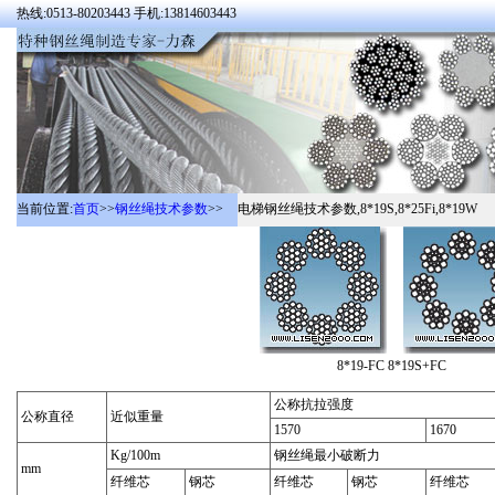
热线:0513-80203443 手机:13814603443
当前位置:
首页
>>
钢丝绳技术参数
>>
电梯钢丝绳技术参数,8*19S,8*25Fi,8*19W
8*19-FC 8*19S+
公称抗拉强度
公称直径
近似重量
1570
1670
Kg/100m
钢丝绳最小破断力
mm
纤维芯
钢芯
纤维芯
钢芯
纤维芯