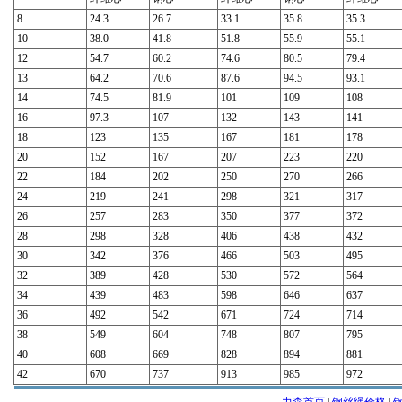
8
24.3
26.7
33.1
35.8
35.3
10
38.0
41.8
51.8
55.9
55.1
12
54.7
60.2
74.6
80.5
79.4
13
64.2
70.6
87.6
94.5
93.1
14
74.5
81.9
101
109
108
16
97.3
107
132
143
141
18
123
135
167
181
178
20
152
167
207
223
220
22
184
202
250
270
266
24
219
241
298
321
317
26
257
283
350
377
372
28
298
328
406
438
432
30
342
376
466
503
495
32
389
428
530
572
564
34
439
483
598
646
637
36
492
542
671
724
714
38
549
604
748
807
795
40
608
669
828
894
881
42
670
737
913
985
972