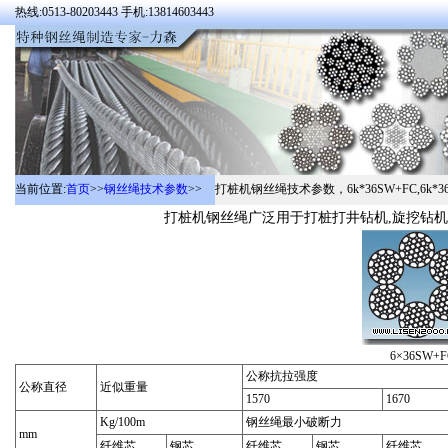
热线:0513-80203443 手机:13814603443
当前位置:
首页
>>
钢丝绳技术参数
>>
打桩机钢丝绳技术参数，6k*36SW+FC,6k*36
打桩机钢丝绳广泛用于打桩打井钻机,旋挖钻机
6×36SW
公称抗拉强度
公称直径
近似重量
1570
1670
Kg/100m
钢丝绳最小破断力
mm
纤维芯
钢芯
纤维芯
钢芯
纤维芯