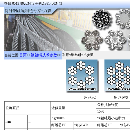
热线:0513-80203443 手机:13814603443
首页
钢丝绳技术参数
矿用钢丝绳技术参数
当前位置:
>>
>>
6×7+FC 6×7+I
公称抗拉强度
公称直径
近似重量
1570
Kg/100m
钢丝绳最小破断力
mm
In
纤维芯FC
钢芯IWR
纤维芯FC
钢芯I