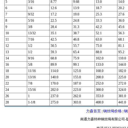
5
3/16
8.77
9.68
13.0
14.0
6
1/4
12.6
13.9
18.7
20.2
7
9/32
17.2
19.0
25.3
27.6
8
5/16
22.5
24.8
33.3
36.0
9
3/8
28.4
31.3
42.2
45.6
10
13/32
35.1
38.7
52.1
56.3
11
7/16
42.5
46.8
63.0
68.1
12
1/2
50.5
55.7
75.0
81.1
13
1/2
59.3
65.4
88.0
95.2
14
9/16
68.8
75.9
102.0
110.0
16
5/8
89.9
99.1
133.0
144.0
18
11/16
114.0
125.0
168.0
182.0
20
13/16
140.0
155.0
208.0
225.0
22
7/8
170.0
187.0
252.0
272.0
24
15/16
202.0
223.0
300.0
324.0
26
1
237.0
262.0
353.0
381.0
28
1-1/8
275.0
303.0
408.0
441.0
力森首页
钢丝绳价格
钢
|
|
南通力森特种钢丝绳有限公司-