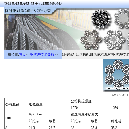
热线:0513-80203443 手机:13814603443
当前位置:
首页
>>
钢丝绳技术参数
>>
线接触粗细丝搭配钢丝绳6*36SW钢丝绳技
6×36SW
公称抗拉强度
公称直径
近似重量
1570
1670
Kg/100m
钢丝绳最小破断力
mm
纤维芯
钢芯
纤维芯
钢芯
纤维芯
8
24.3
26.7
33.1
35.8
35.3