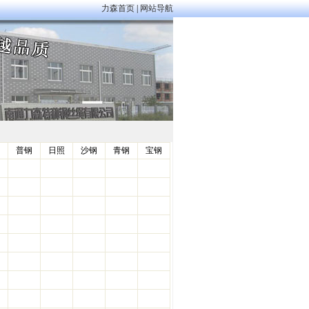
力森首页
|
网站导航
普钢
日照
沙钢
青钢
宝钢