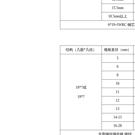
15.5mm
18.5mm以上
6*19+IWRC 钢芯
结构（几股*几丝）
规格直径（mm）
5
6
8
10
18*7或
11
19*7
12
13
14-15
16-28
光面钢丝绳价格 镀锌