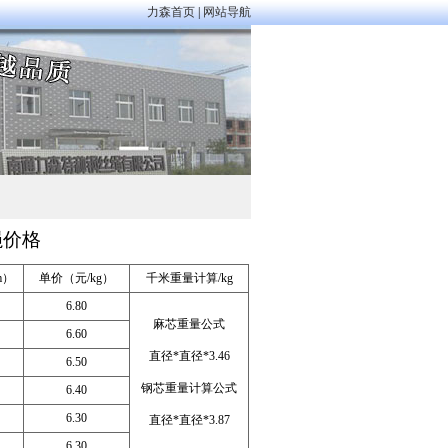
力森首页
|
网站导航
绳价格
m）
单价（元/kg）
千米重量计算/kg
6.80
麻芯重量公式
6.60
直径*直径*3.46
6.50
钢芯重量计算公式
6.40
6.30
直径*直径*3.87
6.30