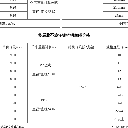
钢芯重量计算公式
6.20
21.5mm
直径*直径*3.87
6.10
24mm
加0.3元/kg
钢芯加
多层股不旋转镀锌钢丝绳价格
单价（元/kg）
千米重量计算/kg
结构（几股*几丝）
规格直径（m
9.60
10
9.00
11
18*7公式
8.50
12
直径*直径*3.91
8.00
13
7.90
35W*7
14-15
7.80
16-17
19*7
7.70
18-20
直径*直径*4.02
7.60
22-24
7.50
26以上
、热镀锌来电详谈
18*19W 18*