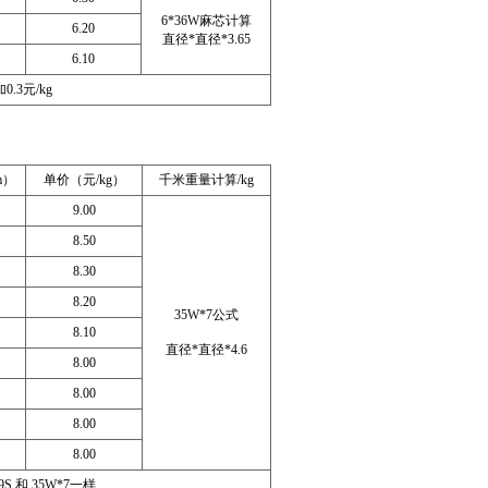
6*36W麻芯计算
6.20
直径*直径*3.65
6.10
0.3元/kg
m）
单价（元/kg）
千米重量计算/kg
9.00
8.50
8.30
8.20
35W*7公式
8.10
直径*直径*4.6
8.00
8.00
8.00
8.00
19S 和 35W*7一样