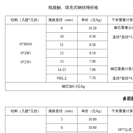
线接触、填充式钢丝绳价格
结构（几股*几丝）
规格直径（mm）
单价（元/kg）
千米重量计算/
麻芯重量公
8
10.50
10
9.50
直径*直径*3.
6*36SW
11
8.50
6*29Fi
12
8.10
13
7.90
6*25Fi
钢芯重量计算
14-15
7.80
16以上
7.70
直径*直径*4.
钢芯加0.3元/kg
多层
结构（几股*几丝）
规格直径（mm）
单价（元/kg）
千米重量计算/
5
10.80
6
10.00
18*7公式