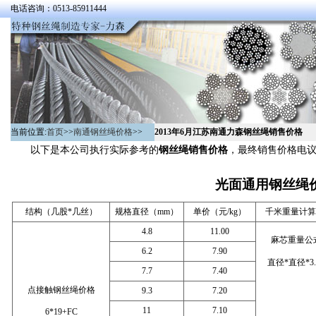
电话咨询：0513-85911444
当前位置:
首页
>>
南通钢丝绳价格
>>
2013年6月江苏南通力森钢丝绳销售价格
以下是本公司执行实际参考的
钢丝绳销售价格
，最终销售价格电
光面通用钢丝绳价格
结构（几股*几丝）
规格直径（mm）
单价（元/kg）
千米重量计算/
4.8
11.00
麻芯重量公
6.2
7.90
直径*直径*3.
7.7
7.40
点接触钢丝绳价格
9.3
7.20
11
7.10
6*19+FC