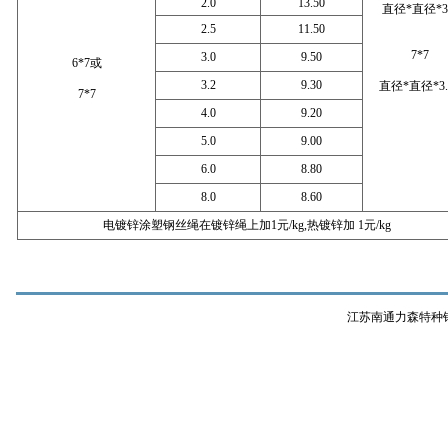
2.0
13.50
直径*直径*3
2.5
11.50
7*7
3.0
9.50
6*7或
3.2
9.30
直径*直径*3.
7*7
4.0
9.20
5.0
9.00
6.0
8.80
8.0
8.60
电镀锌涂塑钢丝绳在镀锌绳上加1元/kg,热镀锌加 1元/kg
江苏南通力森特种钢丝绳