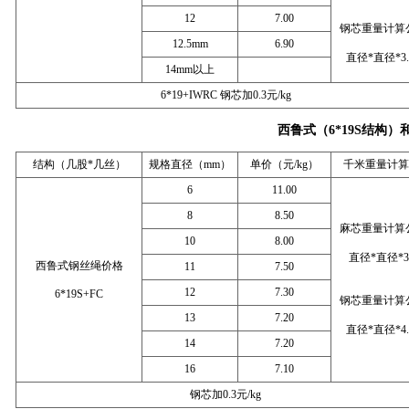
12
7.00
钢芯重量计算
12.5mm
6.90
直径*直径*3.
14mm以上
6*19+IWRC 钢芯加0.3元/kg
西鲁式（6*19S结构）
结构（几股*几丝）
规格直径（mm）
单价（元/kg）
千米重量计算/
6
11.00
8
8.50
麻芯重量计算
10
8.00
直径*直径*3
西鲁式钢丝绳价格
11
7.50
12
7.30
6*19S+FC
钢芯重量计算
13
7.20
直径*直径*4.
14
7.20
16
7.10
钢芯加0.3元/kg