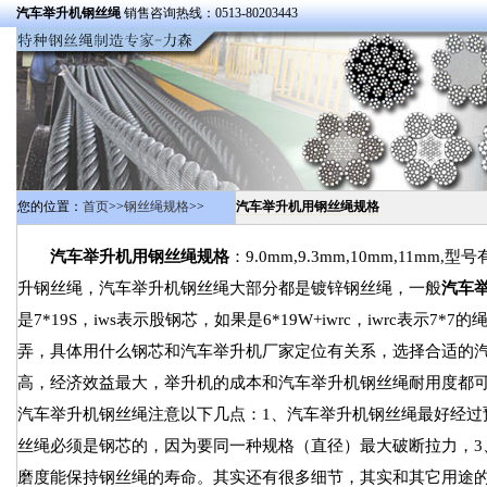
汽车举升机钢丝绳
销售咨询热线：0513-80203443
您的位置：
首页
>>
钢丝绳规格
>>
汽车举升机用钢丝绳规格
汽车举升机用钢丝绳规格
：9.0mm,9.3mm,10mm,11mm,型号
升钢丝绳，汽车举升机钢丝绳大部分都是镀锌钢丝绳，一般
汽车
是7*19S，iws表示股钢芯，如果是6*19W+iwrc，iwrc
弄，具体用什么钢芯和汽车举升机厂家定位有关系，选择合适的汽车
高，经济效益最大，举升机的成本和汽车举升机钢丝绳耐用度都
汽车举升机钢丝绳注意以下几点：1、汽车举升机钢丝绳最好经过
丝绳必须是钢芯的，因为要同一种规格（直径）最大破断拉力，3
磨度能保持钢丝绳的寿命。其实还有很多细节，其实和其它用途