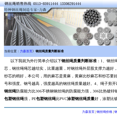
当前位置：
力森首页
》
钢丝绳质量判断标准
以下我就为外行简单介绍以下
钢丝绳质量判断标准
：1、钢丝
芯，钢丝绳绳芯越结实，比重越重，对钢丝绳外层股支撑力越好
纱芯的稍好，本公司，用的麻芯是黄麻，黄麻比纱麻芯和纱芯要好
号和强度。钢号越高，强度越高的钢丝绳质量越好。4、绳子剪开
钢丝绳
防腐能力比306不锈钢钢丝绳的防腐能力强，306比热镀
包塑钢丝绳
强，PE
包塑钢丝绳
比PVC
涂塑钢丝绳质量
好，涂塑比
力森首页
|
钢丝绳价格
|